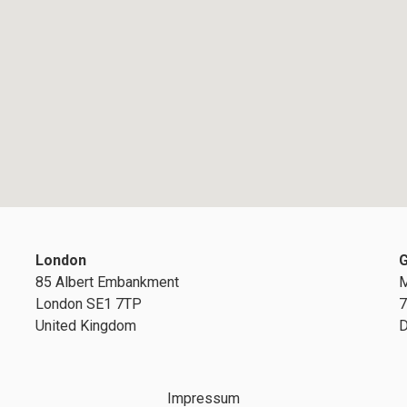
London
G
85 Albert Embankment
M
London SE1 7TP
7
United Kingdom
D
Impressum